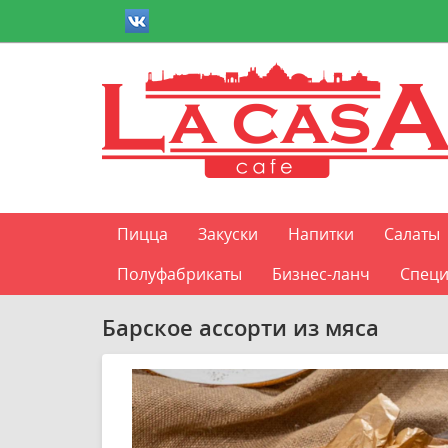
Пицца
Закуски
Напитки
Салаты
Полуфабрикаты
Бизнес-ланч
Специ
Барское ассорти из мяса