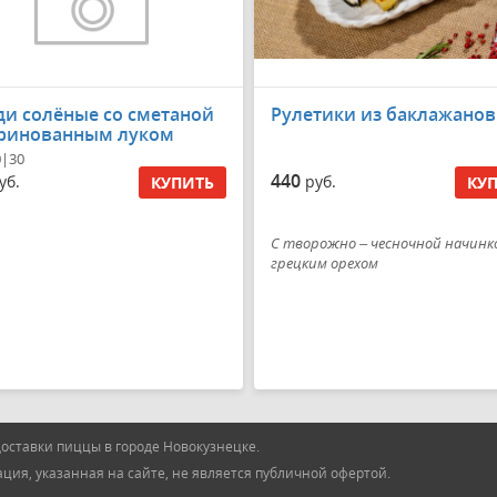
ди солёные со сметаной
Рулетики из баклажанов
ринованным луком
0|30
440
уб.
руб.
КУПИТЬ
КУ
С творожно – чесночной начинк
грецким орехом
оставки пиццы в городе Новокузнецке.
ия, указанная на сайте, не является публичной офертой.