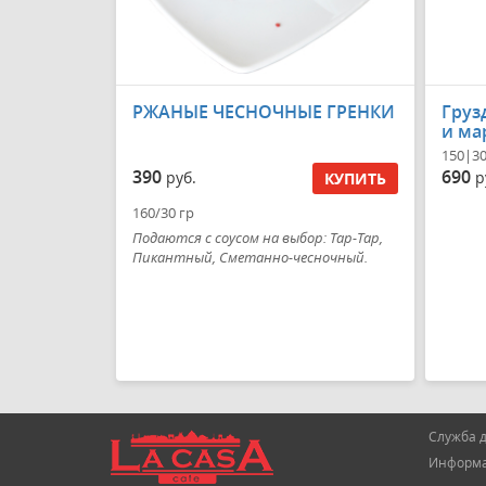
РЖАНЫЕ ЧЕСНОЧНЫЕ ГРЕНКИ
Груз
и ма
150|3
390
690
руб.
р
КУПИТЬ
160/30 гр
Подаются с соусом на выбор: Тар-Тар,
Пикантный, Сметанно-чесночный.
Служба д
Информац