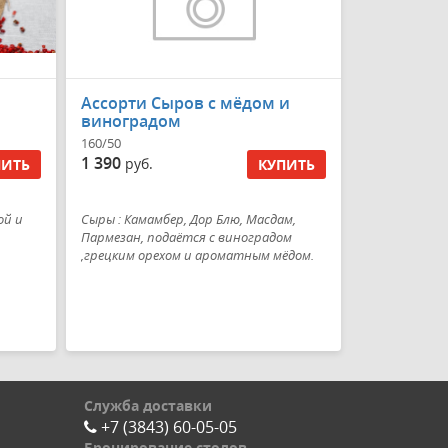
Ассорти Сыров с мёдом и
виноградом
160/50
1 390
руб.
ПИТЬ
КУПИТЬ
ой и
Сыры : Камамбер, Дор Блю, Масдам,
Пармезан, подаётся с виноградом
,грецким орехом и ароматным мёдом.
Служба доставки
+7 (3843) 60-05-05
Бронирование столов