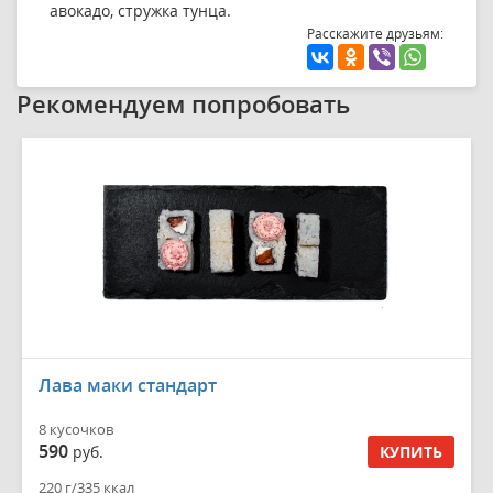
авокадо, стружка тунца.
Расскажите друзьям:
Рекомендуем попробовать
Лава маки стандарт
8 кусочков
590
руб.
КУПИТЬ
220 г/335 ккал