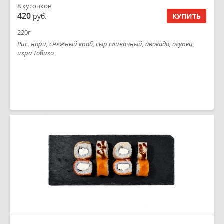
8 кусочков
420
руб.
КУПИТЬ
220г
Рис, нори, снежный краб, сыр сливочный, авокадо, огурец,
икра Тобико.