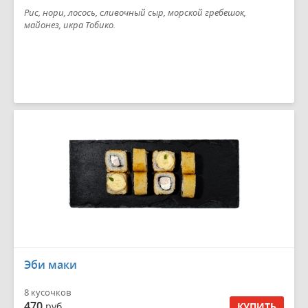
Рис, нори, лосось, сливочный сыр, морской гребешок,
майонез, икра Тобико.
Эби маки
8 кусочков
470
руб.
КУПИТЬ