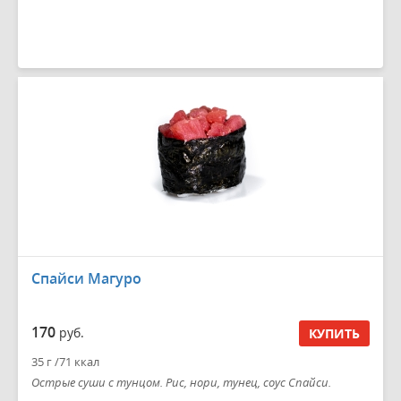
Спайси Магуро
170
руб.
КУПИТЬ
35 г /71 ккал
Острые суши с тунцом. Рис, нори, тунец, соус Спайси.