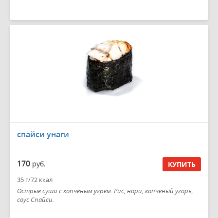
спайси унаги
170
руб.
КУПИТЬ
35 г/72 ккал
Острые суши с копчёным угрём. Рис, нори, копчёный угорь,
соус Спайси.