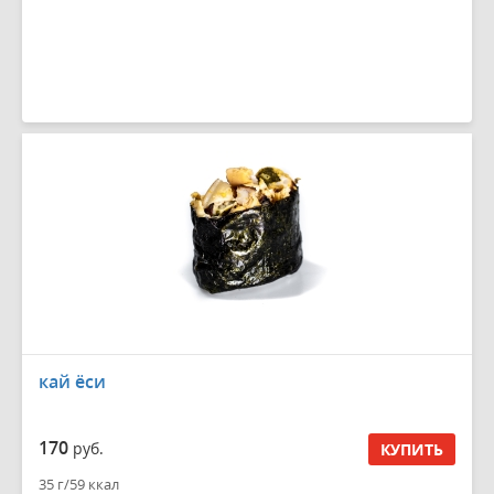
кай ёси
170
руб.
КУПИТЬ
35 г/59 ккал