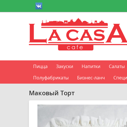
Пицца
Закуски
Напитки
Салаты
Полуфабрикаты
Бизнес-ланч
Специ
Маковый Торт