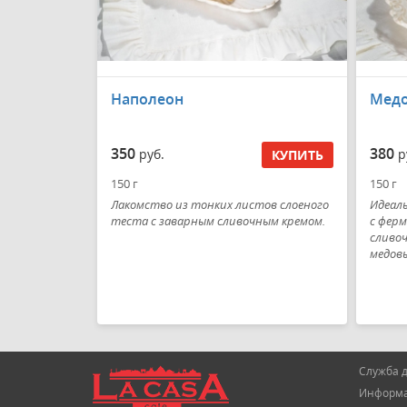
Наполеон
Медо
350
380
руб.
р
КУПИТЬ
150 г
150 г
Лакомство из тонких листов слоеного
Идеал
теста с заварным сливочным кремом.
с ферм
сливо
медов
Служба д
Информац