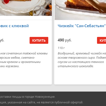
вик с клюквой
Чизкейк "Сан-Себастьян"
490
уб.
руб.
КУПИТЬ
КУ
110 г
ьное сочетание таёжной клюквы
Воздушный, кремовый чизкейк на
ерским медом, сметано-
основе творожного сыра. Подает
чным кремом и ароматными
соусом из настоящего темного
ыми коржами.
итальянского шоколада.
оставки пиццы в городе Новокузнецке.
ия, указанная на сайте, не является публичной офертой.