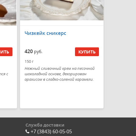
Чизкейк сникерс
420
руб.
ПИТЬ
КУПИТЬ
150 г
Нежный сливочный крем на песочной
ся с
шоколадной основе, декорирован
арахисом в сладко-соленой карамели.
Служба доставки
+7 (3843) 60-05-05