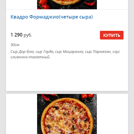
Квадро Формаджио(четыре сыра)
1 290
руб.
КУПИТЬ
30см
Сыр Дор блю, сыр Гауда, сыр Моцарелла, сыр Пармезан, соус
сливочно-томатный.