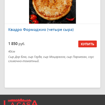
Квадро Формаджио (четыре сыра)
1 850
руб.
КУПИТЬ
40см
Сыр Дор блю, сыр Гауда, сыр Моцарелла, сыр Пармезан, соус
сливочно-томатный.