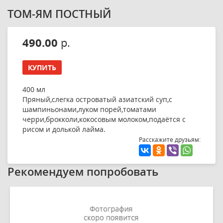
ТОМ-ЯМ ПОСТНЫЙ
490.00
р.
КУПИТЬ
400 мл
Пряный,слегка островатый азиатский суп,с
шампиньонами,луком порей,томатами
черри,брокколи,кокосовым молоком,подаётся с
рисом и долькой лайма.
Расскажите друзьям:
Рекомендуем попробовать