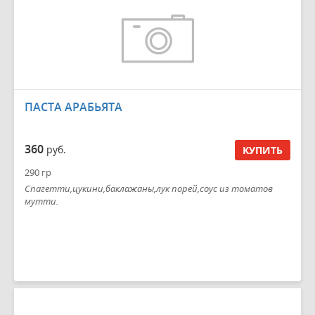
ПАСТА АРАБЬЯТА
360
руб.
КУПИТЬ
290 гр
Спагетти,цукини,баклажаны,лук порей,соус из томатов
мутти.