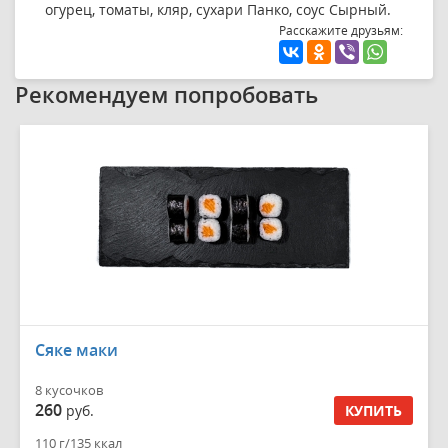
огурец, томаты, кляр, сухари Панко, соус Сырный.
Расскажите друзьям:
Рекомендуем попробовать
Сяке маки
8 кусочков
260
руб.
КУПИТЬ
110 г/135 ккал