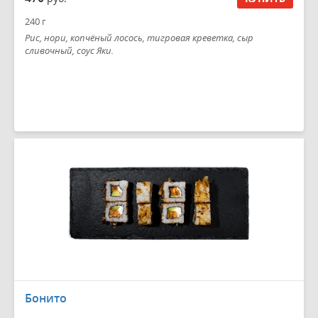
240 г
Рис, нори, копчёный лосось, тигровая креветка, сыр
сливочный, соус Яки.
Бонито