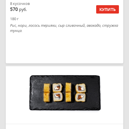
8 кусочков
570
руб.
КУПИТЬ
180 г
Рис, нори, лосось терияки, сыр сливочный, авокадо, стружка
тунца.