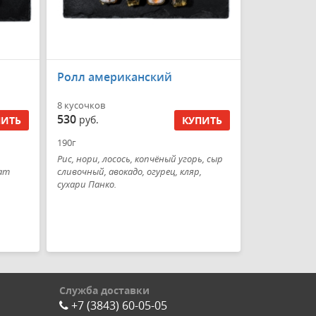
Ролл американский
8 кусочков
530
руб.
ПИТЬ
КУПИТЬ
190г
Рис, нори, лосось, копчёный угорь, сыр
лат
сливочный, авокадо, огурец, кляр,
сухари Панко.
Служба доставки
+7 (3843) 60-05-05