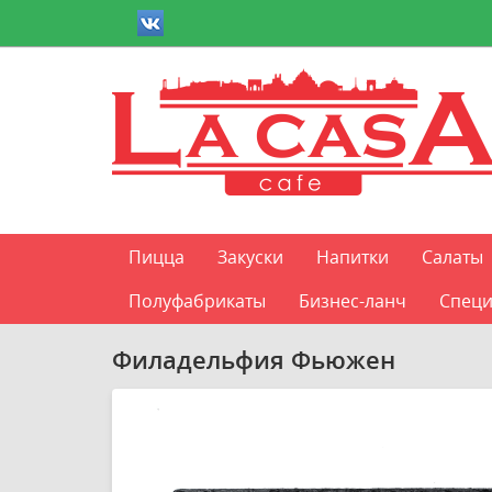
Пицца
Закуски
Напитки
Салаты
Полуфабрикаты
Бизнес-ланч
Специ
Филадельфия Фьюжен