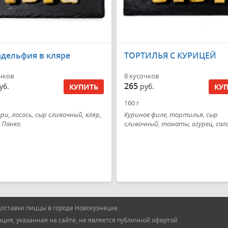
дельфия в кляре
ТОРТИЛЬЯ С КУРИЦЕЙ
чков
8 кусочков
265
уб.
руб.
КУПИТЬ
КУ
160 г
ори, лосось, сыр сливочный, кляр,
Куриное филе, тортилья, сыр
 Панко.
сливочный, томаты, огурец, са
оставки пиццы в городе Новокузнецке.
ия, указанная на сайте, не является публичной офертой.