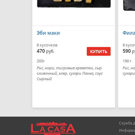
Эби маки
Фила
8 кусочков
8 кусо
470
590
руб.
р
КУПИТЬ
205г
190 г
Рис, нори, тигровые креветки, сыр
Рис, н
сливочный, кляр, сухари Панко, соус
сухари
Сырный
Служба д
Информац