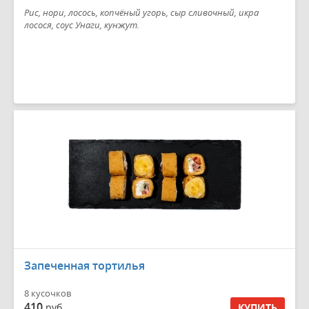
Рис, нори, лосось, копчёный угорь, сыр сливочный, икра
лосося, соус Унаги, кунжут.
Запеченная тортилья
8 кусочков
410
руб.
КУПИТЬ