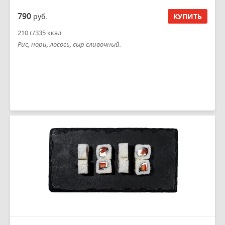
790
руб.
КУПИТЬ
210 г/335 ккал
Рис, нори, лосось, сыр сливочный.