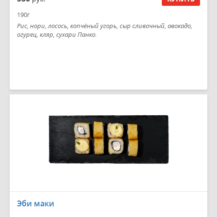
190г
Рис, нори, лосось, копчёный угорь, сыр сливочный, авокадо,
огурец, кляр, сухари Панко.
Эби маки