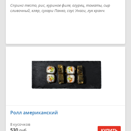
Спринг тесто, рис, куриное филе, огурец, томаты, сыр
сливочный, кляр, сухари Панко, соус Унаги, лук кранч.
Ролл американский
8 кусочков
530
руб.
КУПИТЬ