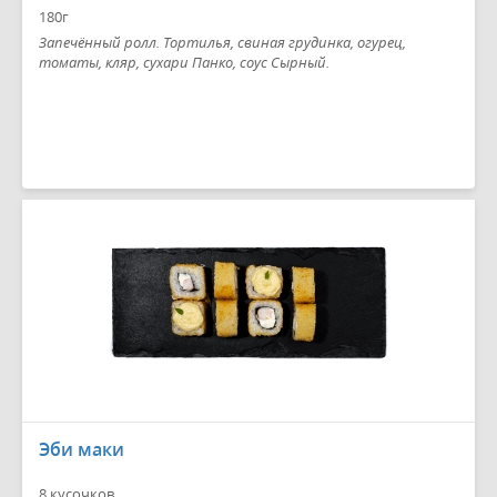
180г
Запечённый ролл. Тортилья, свиная грудинка, огурец,
томаты, кляр, сухари Панко, соус Сырный.
Эби маки
8 кусочков