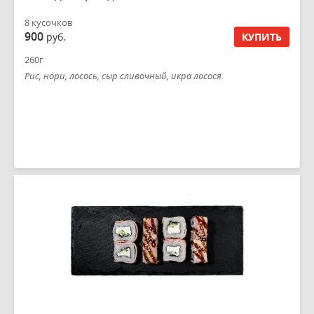
8 кусочков
900
руб.
КУПИТЬ
260г
Рис, нори, лосось, сыр сливочный, икра лосося.