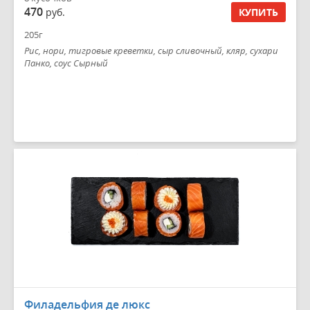
470
руб.
КУПИТЬ
205г
Рис, нори, тигровые креветки, сыр сливочный, кляр, сухари
Панко, соус Сырный
Филадельфия де люкс