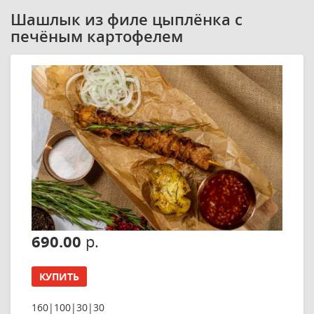
Шашлык из филе цыплёнка с
печёным картофелем
690.00
р.
КУПИТЬ
160|100|30|30